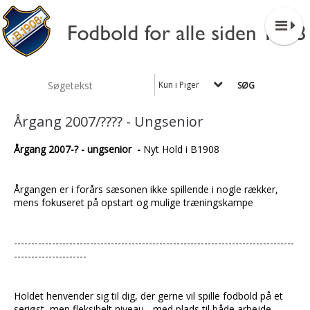
Kun i Piger
Årgang 2007/???? - Ungsenior
Årgang 2007-? - ungsenior -
Nyt Hold i B1908
Årgangen er i forårs sæsonen ikke spillende i nogle rækker,
mens fokuseret på opstart og mulige træningskampe
---------------------------------------------------------------------------------
---------------------
Holdet henvender sig til dig, der gerne vil spille fodbold på et
seriøst, men fleksibelt niveau - med plads til både arbejde,