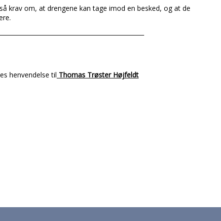
 også krav om, at drengene kan tage imod en besked, og at de
ere.
_________________________________________________
es henvendelse til
Thomas Trøster Højfeldt