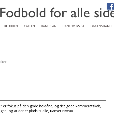
KLUBBEN
CAFEEN
BANEPLAN
BANEOVERSIGT
DAGENS KAMPE
ækker
___________________________________________________________________________
Der er fokus på den gode holdånd, og det gode kammeratskab,
gen, og at der er plads til alle, uanset niveau.