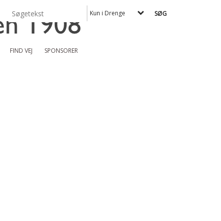
Kun i Drenge
FIND VEJ
SPONSORER
_______________________________________