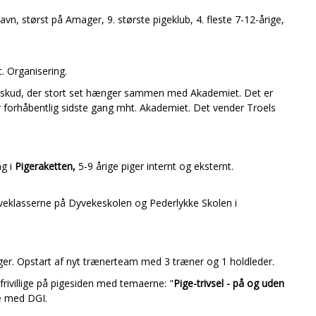
vn, størst på Amager, 9. største pigeklub, 4. fleste 7-12-årige,
. Organisering.
erskud, der stort set hænger sammen med Akademiet. Det er
er forhåbentlig sidste gang mht. Akademiet. Det vender Troels
ng i
Pigeraketten,
5-9 årige piger internt og eksternt.
ehaveklasserne på Dyvekeskolen og Pederlykke Skolen i
piger. Opstart af nyt trænerteam med 3 træner og 1 holdleder.
frivillige på pigesiden med temaerne: "
Pige-trivsel - på og uden
 med DGI.