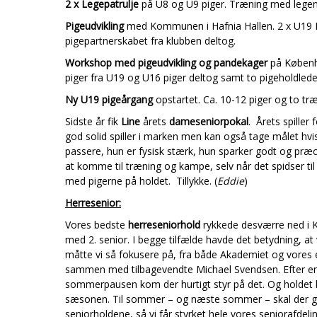
2 x Legepatrulje
på U8 og U9 piger. Træning med lege
Pigeudvikling
med Kommunen i Hafnia Hallen. 2 x U19 B
pigepartnerskabet fra klubben deltog.
Workshop med pigeudvikling og pandekager
på Københ
piger fra U19 og U16 piger deltog samt to pigeholdled
Ny U19 pigeårgang
opstartet. Ca. 10-12 piger og to tr
Sidste år fik
Line
årets
dameseniorpokal
. Årets spiller f
god solid spiller i marken men kan også tage målet hvis
passere, hun er fysisk stærk, hun sparker godt og præci
at komme til træning og kampe, selv når det spidser t
med pigerne på holdet. Tillykke. (
Eddie
)
Herresenior:
Vores bedste
herreseniorhold
rykkede desværre ned i KS
med 2. senior. I begge tilfælde havde det betydning, at
måtte vi så fokusere på, fra både Akademiet og vores 
sammen med tilbagevendte Michael Svendsen. Efter en 
sommerpausen kom der hurtigt styr på det. Og holdet lig
sæsonen. Til sommer – og næste sommer – skal der g
seniorholdene, så vi får styrket hele vores seniorafdeling