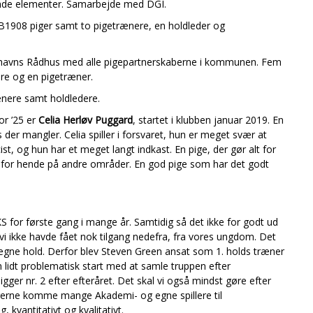
nde elementer. Samarbejde med DGI.
1908 piger samt to pigetrænere, en holdleder og
avns Rådhus med alle pigepartnerskaberne i kommunen. Fem
ere og en pigetræner.
ænere samt holdledere.
or ’25 er
Celia Herløv Puggard
, startet i klubben januar 2019. En
 der mangler. Celia spiller i forsvaret, hun er meget svær at
st, og hun har et meget langt indkast. En pige, der gør alt for
il for hende på andre områder. En god pige som har det godt
 for første gang i mange år. Samtidig så det ikke for godt ud
 vi ikke havde fået nok tilgang nedefra, fra vores ungdom. Det
egne hold. Derfor blev Steven Green ansat som 1. holds træner
lidt problematisk start med at samle truppen efter
ger nr. 2 efter efteråret. Det skal vi også mindst gøre efter
erne komme mange Akademi- og egne spillere til
, kvantitativt og kvalitativt.