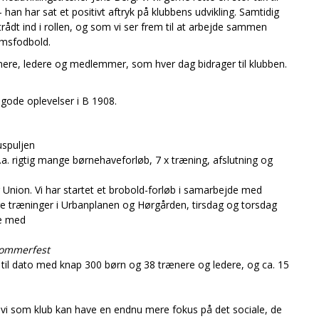
 han har sat et positivt aftryk på klubbens udvikling. Samtidig
rådt ind i rollen, og som vi ser frem til at arbejde sammen
omsfodbold.
e, trænere, ledere og medlemmer, som hver dag bidrager til klubben.
 gode oplevelser i B 1908.
uspuljen
l.a. rigtig mange børnehaveforløb, 7 x træning, afslutning og
Union. Vi har startet et brobold-forløb i samarbejde med
ge træninger i Urbanplanen og Hørgården, tirsdag og torsdag
re med
ommerfest
 til dato med knap 300 børn og 38 trænere og ledere, og ca. 15
t vi som klub kan have en endnu mere fokus på det sociale, de