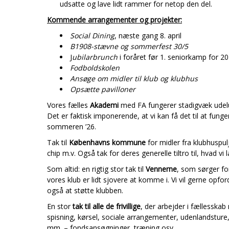
udsatte og lave lidt rammer for netop den del.
Kommende arrangementer og projekter:
Social Dining
, næste gang 8. april
B1908-stævne og sommerfest 30/5
J
ubilarbrunch
i foråret før 1. seniorkamp for 20
Fodboldskolen
Ansøge om midler til klub og klubhus
Opsætte pavilloner
Vores fælles
Akademi
med FA fungerer stadigvæk udeluk
Det er faktisk imponerende, at vi kan få det til at funger
sommeren ’26.
Tak til
Københavns kommune
for midler fra klubhuspul
chip m.v. Også tak for deres generelle tiltro til, hvad vi l
Som altid: en rigtig stor tak til
Vennerne
, som sørger for
vores klub er lidt sjovere at komme i. Vi vil gerne opfo
også at støtte klubben.
En stor
tak til alle de frivillige
, der arbejder i fællesskab
spisning, kørsel, sociale arrangementer, udenlandsture, s
mm. – fondsansøgninger, træning osv.