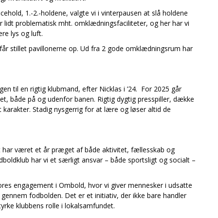
ld, 1.-2.-holdene, valgte vi i vinterpausen at slå holdene
lidt problematisk mht. omklædningsfaciliteter, og her har vi
e lys og luft.
i får stillet pavillonerne op. Ud fra 2 gode omklædningsrum har
gen til en rigtig klubmand, efter Nicklas i ’24. For 2025 går
det, både på og udenfor banen. Rigtig dygtig presspiller, dække
karakter. Stadig nysgerrig for at lære og løser altid de
har været et år præget af både aktivitet, fællesskab og
oldklub har vi et særligt ansvar – både sportsligt og socialt –
vores engagement i Ombold, hvor vi giver mennesker i udsatte
 gennem fodbolden. Det er et initiativ, der ikke bare handler
rke klubbens rolle i lokalsamfundet.