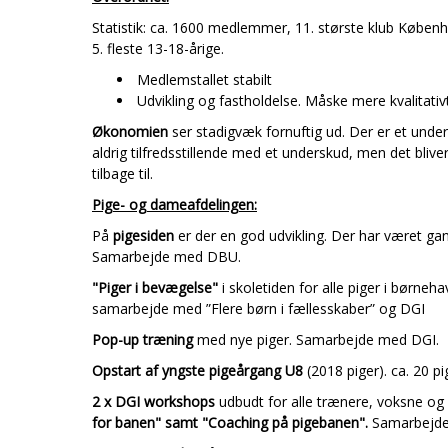
Statistik: ca. 1600 medlemmer, 11. største klub Københa
5. fleste 13-18-årige.
Medlemstallet stabilt
Udvikling og fastholdelse. Måske mere kvalitativt
Økonomien
ser stadigvæk fornuftig ud. Der er et und
aldrig tilfredsstillende med et underskud, men det bliv
tilbage til.
Pige- og dameafdelingen:
På
pigesiden
er der en god udvikling. Der har været ga
Samarbejde med DBU.
"Piger i bevægelse"
i skoletiden for alle piger i børn
samarbejde med ”Flere børn i fællesskaber” og DGI
Pop-up træning
med nye piger. Samarbejde med DGI.
Opstart af yngste pigeårgang U8
(2018 piger). ca. 20 
2 x DGI workshops
udbudt for alle trænere, voksne og 
for banen" samt "Coaching på pigebanen".
Samarbejde