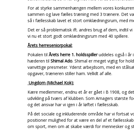
For at styrke sammenhængen mellem vores konkurrenceho
sammen og lave fælles træning med 3 trænere. Det var 
så i fællesskab lavet et stort omklædningsrum, med mer
Det er så problematisk ift. andres brug af dem, indtil v
vi nu et stort godt omklædningsrum med 40 spillere.
Årets herreseniorpokal:
Pokalen til
Årets herre 1. holdsspiller
uddeles også i år i
hæderen til
Shimal Ado
. Shimal er meget vigtig for hol
vanvittige presmeter. Yderst arbejdsom, med en stålsat 
opgaver, træneren stiller ham. Vellidt af alle.
Ungdom (Michael Kok):
Kære medlemmer, endnu et år er gået i B 1908, og det 
udvikling på tværs af klubben. Som Amagers største fodb
og det ansvar har vi igen i år løftet i fællesskab.
På det sociale og inkluderende område har vi fortsat 
positioner mulighed for at være en del af et fællesskab
om sport, men om at skabe værdi for mennesker og sty