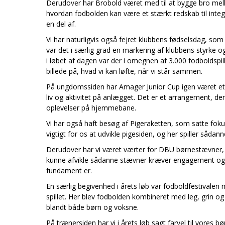
Derudover har Brobold været med til at bygge bro mel
hvordan fodbolden kan være et stærkt redskab til integr
en del af.
Vi har naturligvis også fejret klubbens fødselsdag, s
var det i særlig grad en markering af klubbens styrke og l
i løbet af dagen var der i omegnen af 3.000 fodboldspil
billede på, hvad vi kan løfte, når vi står sammen.
På ungdomssiden har Amager Junior Cup igen været et
liv og aktivitet på anlægget. Det er et arrangement, de
oplevelser på hjemmebane.
Vi har også haft besøg af Pigeraketten, som satte fokus 
vigtigt for os at udvikle pigesiden, og her spiller sådann
Derudover har vi været værter for DBU børnestævner, hv
kunne afvikle sådanne stævner kræver engagement og sa
fundament er.
En særlig begivenhed i årets løb var fodboldfestival
spillet. Her blev fodbolden kombineret med leg, grin og
blandt både børn og voksne.
På trænersiden har vi i årets løb sagt farvel til vores bø