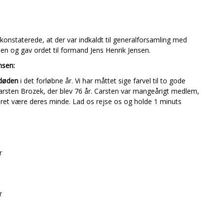
konstaterede, at der var indkaldt til generalforsamling med
nen og gav ordet til formand Jens Henrik Jensen.
nsen:
døden
i det forløbne år. Vi har måttet sige farvel til to gode
arsten Brozek, der blev 76 år. Carsten var mangeårigt medlem,
Æret være deres minde. Lad os rejse os og holde 1 minuts
r
r