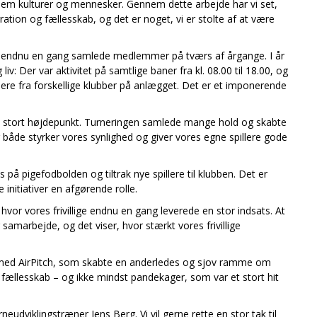
lem kulturer og mennesker. Gennem dette arbejde har vi set,
ation og fællesskab, og det er noget, vi er stolte af at være
om endnu en gang samlede medlemmer på tværs af årgange. I år
iv: Der var aktivitet på samtlige baner fra kl. 08.00 til 18.00, og
lere fra forskellige klubber på anlægget. Det er et imponerende
 stort højdepunkt. Turneringen samlede mange hold og skabte
r både styrker vores synlighed og giver vores egne spillere gode
på pigefodbolden og tiltrak nye spillere til klubben. Det er
e initiativer en afgørende rolle.
or vores frivillige endnu en gang leverede en stor indsats. At
marbejde, og det viser, hvor stærkt vores frivillige
en med AirPitch, som skabte en anderledes og sjov ramme om
 fællesskab – og ikke mindst pandekager, som var et stort hit
rneudviklingstræner Jens Berg. Vi vil gerne rette en stor tak til