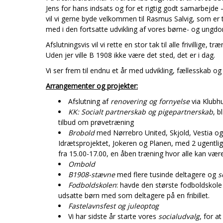
Jens for hans indsats og for et rigtig godt samarbejde –
vil vi gerne byde velkommen til Rasmus Salvig, som er t
med i den fortsatte udvikling af vores børne- og ungd
Afslutningsvis vil vi rette en stor tak til alle frivillig
Uden jer ville B 1908 ikke være det sted, det er i dag.
Vi ser frem til endnu et år med udvikling, fællesskab og
Arrangementer og projekter:
Afslutning af
renovering og
fornyelse
via Klubh
KK: Socialt partnerskab og pigepartnerskab
, b
tilbud om prøvetræning
Brobold
med Nørrebro United, Skjold, Vestia og 
Idrætsprojektet, Jokeren og Planen, med 2 ugentli
fra 15.00-17.00, en åben træning hvor alle kan væ
Ombold
B1908-stævne
med flere tusinde deltagere og
s
Fodboldskolen
: havde den største fodboldskole
udsatte børn med som deltagere på en fribillet.
Fastelavnsfest og juleoptog
Vi har sidste år starte vores
socialudvalg
, for a