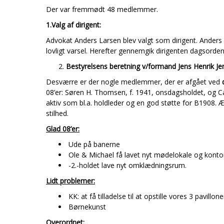
Der var fremmødt 48 medlemmer.
1.Valg af dirigent:
Advokat Anders Larsen blev valgt som dirigent. Anders 
lovligt varsel. Herefter gennemgik dirigenten dagsorde
Bestyrelsens beretning v/formand Jens Henrik Je
Desværre er der nogle medlemmer, der er afgået ved
08’er: Søren H. Thomsen, f. 1941, onsdagsholdet, og C
aktiv som bl.a. holdleder og en god støtte for B1908. 
stilhed.
Glad 08’er:
Ude på banerne
Ole & Michael få lavet nyt mødelokale og konto
-2.-holdet lave nyt omklædningsrum.
Lidt problemer:
KK: at få tilladelse til at opstille vores 3 pavillone
Børnekunst
Overordnet: