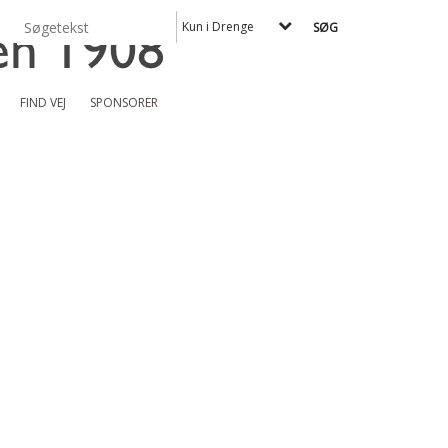
Kun i Drenge
FIND VEJ
SPONSORER