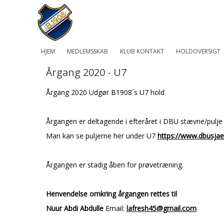
HJEM
MEDLEMSSKAB
KLUB KONTAKT
HOLDOVERSIGT
Årgang 2020 - U7
Årgang 2020 Udgør B1908´s U7 hold
Årgangen er deltagende i efteråret i DBU stævne/pulje 
Man kan se puljerne her under U7
https://www.dbusjael
Årgangen er stadig åben for prøvetræning.
Henvendelse omkring årgangen rettes til
Nuur Abdi Abdulle
Email:
lafresh45@gmail.com