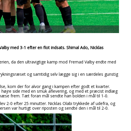
lby med 3-1 efter en flot indsats. Shimal Ado, Nicklas
sserien, da den ultravigtige kamp mod Fremad Valby endte med
ykningsræset og samtidig selv lægge sig i en særdeles gunstig
else, kom der for alvor gang i kampen efter godt et kvarter.
i højre side med en smuk aflevering, og med et præcist indlæg
næse frem. Tæt foran mål sendte han bolden i mål til 1-0.
ev 2-0 efter 25 minutter. Nicklas Olabi trykkede af udefra, og
sen var hurtigt over riposten og sendte den i mål til 2-0.