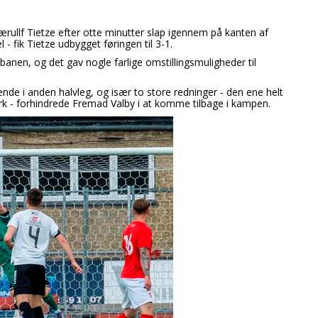
jærullf Tietze efter otte minutter slap igennem på kanten af
l - fik Tietze udbygget føringen til 3-1.
anen, og det gav nogle farlige omstillingsmuligheder til
de i anden halvleg, og især to store redninger - den ene helt
k - forhindrede Fremad Valby i at komme tilbage i kampen.