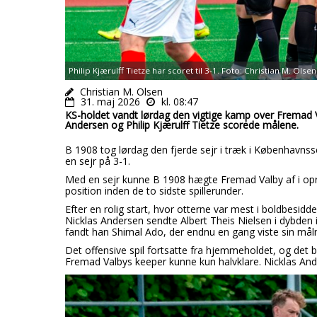
Philip Kjærulff Tietze har scoret til 3-1. Foto: Christian M. Olsen
Christian M. Olsen
31. maj 2026
kl. 08:47
KS-holdet vandt lørdag den vigtige kamp over Fremad Va
Andersen og Philip Kjærulff Tietze scorede målene.
B 1908 tog lørdag den fjerde sejr i træk i København
en sejr på 3-1.
Med en sejr kunne B 1908 hægte Fremad Valby af i opr
position inden de to sidste spillerunder.
Efter en rolig start, hvor otterne var mest i boldbesidd
Nicklas Andersen sendte Albert Theis Nielsen i dybden 
fandt han Shimal Ado, der endnu en gang viste sin mål
Det offensive spil fortsatte fra hjemmeholdet, og det bl
Fremad Valbys keeper kunne kun halvklare. Nicklas Ander