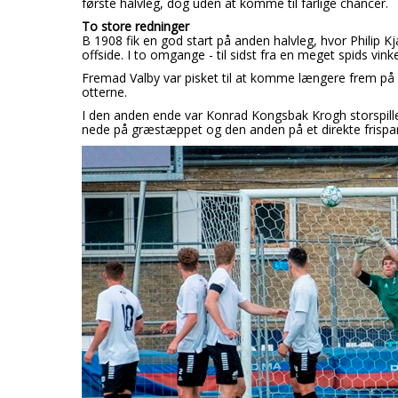
første halvleg, dog uden at komme til farlige chancer.
To store redninger
B 1908 fik en god start på anden halvleg, hvor Philip K
offside. I to omgange - til sidst fra en meget spids vinke
Fremad Valby var pisket til at komme længere frem på b
otterne.
I den anden ende var Konrad Kongsbak Krogh storspillen
nede på græstæppet og den anden på et direkte frispar