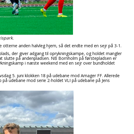
rispark.
e otterne anden halvleg hjem, så det endte med en sejr på 3-1.
plads, der giver adgang til oprykningskampe, og holdet mangler
å at slutte på andenpladsen. NB Bornholm på førstepladsen er
 oprykningskamp i næste weekend med en sejr over bundholdet
vsdag 5. juni klokken 18 på udebane mod Amager FF. Allerede
mp på udebane mod serie 2-holdet VLI på udebane på Jens