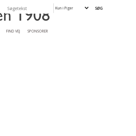
Kun i Piger
FIND VEJ
SPONSORER